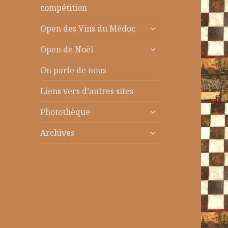
le
compétition
sous-
ouvrir
menu
Open des Vins du Médoc
le
ouvrir
sous-
Open de Noël
le
menu
sous-
On parle de nous
menu
Liens vers d’autres sites
ouvrir
Photothèque
le
ouvrir
sous-
Archives
le
menu
sous-
menu