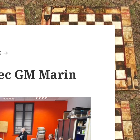
E
ec GM Marin