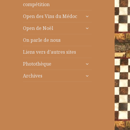
le
compétition
sous-
ouvrir
menu
Open des Vins du Médoc
le
ouvrir
sous-
Open de Noël
le
menu
sous-
On parle de nous
menu
Liens vers d’autres sites
ouvrir
Photothèque
le
ouvrir
sous-
Archives
le
menu
sous-
menu