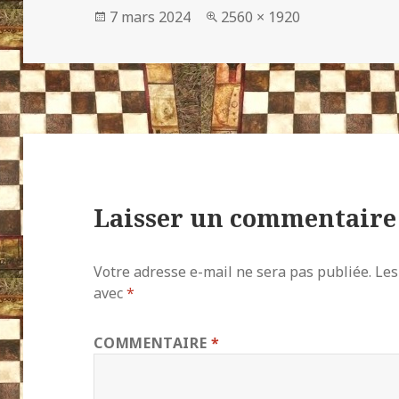
Publié
Taille
7 mars 2024
2560 × 1920
le
réelle
Laisser un commentaire
Votre adresse e-mail ne sera pas publiée.
Les
avec
*
COMMENTAIRE
*