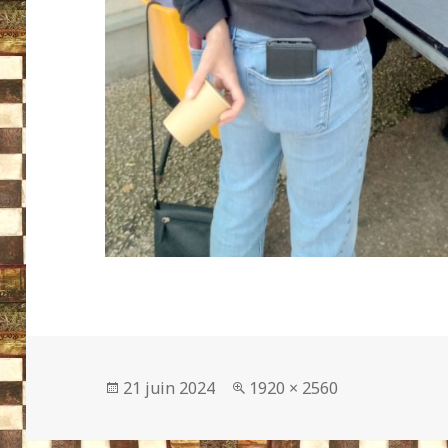
Publié
Taille
21 juin 2024
1920 × 2560
le
réelle