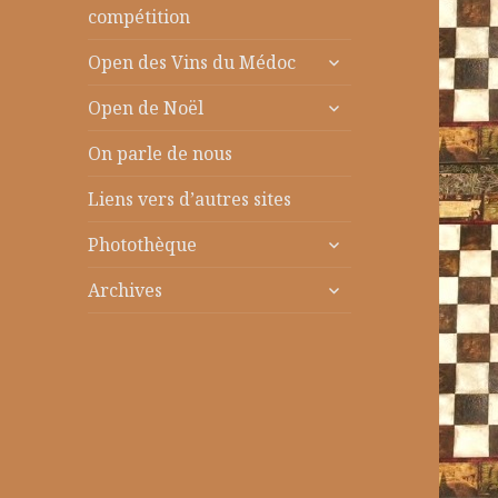
le
compétition
sous-
ouvrir
menu
Open des Vins du Médoc
le
ouvrir
sous-
Open de Noël
le
menu
sous-
On parle de nous
menu
Liens vers d’autres sites
ouvrir
Photothèque
le
ouvrir
sous-
Archives
le
menu
sous-
menu