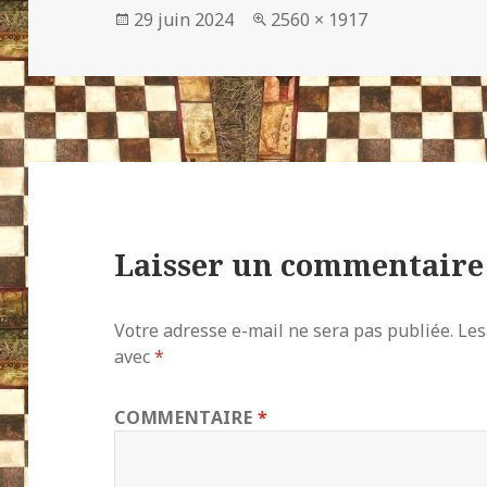
Publié
Taille
29 juin 2024
2560 × 1917
le
réelle
Laisser un commentaire
Votre adresse e-mail ne sera pas publiée.
Les
avec
*
COMMENTAIRE
*