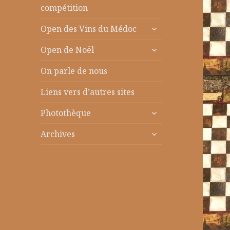
le
compétition
sous-
ouvrir
menu
Open des Vins du Médoc
le
ouvrir
sous-
Open de Noël
le
menu
sous-
On parle de nous
menu
Liens vers d’autres sites
ouvrir
Photothèque
le
ouvrir
sous-
Archives
le
menu
sous-
menu