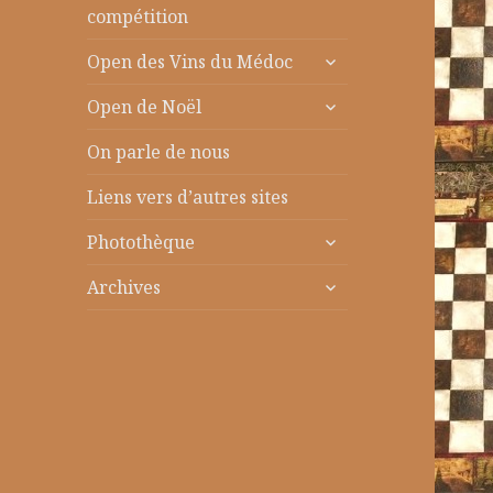
le
compétition
sous-
ouvrir
menu
Open des Vins du Médoc
le
ouvrir
sous-
Open de Noël
le
menu
sous-
On parle de nous
menu
Liens vers d’autres sites
ouvrir
Photothèque
le
ouvrir
sous-
Archives
le
menu
sous-
menu