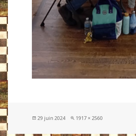
Publié
Taille
29 juin 2024
1917 × 2560
le
réelle