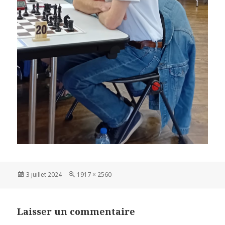
Publié
Taille
3 juillet 2024
1917 × 2560
le
réelle
Laisser un commentaire