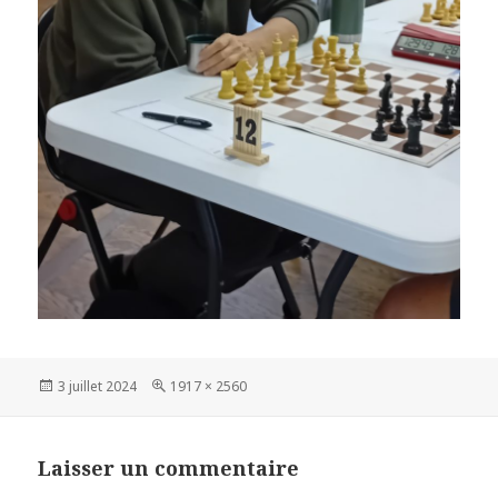
Publié
Taille
3 juillet 2024
1917 × 2560
le
réelle
Laisser un commentaire