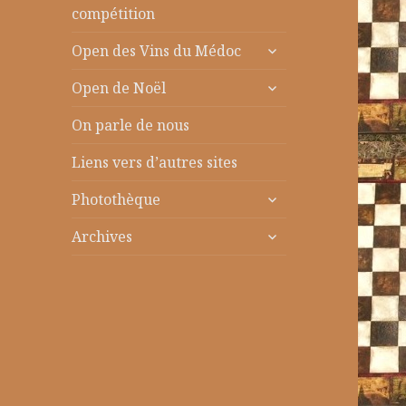
le
compétition
sous-
ouvrir
menu
Open des Vins du Médoc
le
ouvrir
sous-
Open de Noël
le
menu
sous-
On parle de nous
menu
Liens vers d’autres sites
ouvrir
Photothèque
le
ouvrir
sous-
Archives
le
menu
sous-
menu