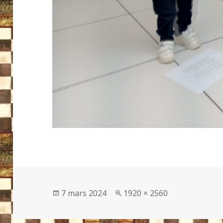
Publié
Taille
7 mars 2024
1920 × 2560
le
réelle