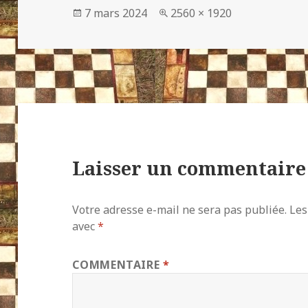
Publié
Taille
7 mars 2024
2560 × 1920
le
réelle
Laisser un commentaire
Votre adresse e-mail ne sera pas publiée.
Les
avec
*
COMMENTAIRE
*