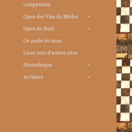
le
compétition
sous-
ouvrir
menu
Open des Vins du Médoc
le
ouvrir
sous-
Open de Noël
le
menu
sous-
On parle de nous
menu
Liens vers d’autres sites
ouvrir
Photothèque
le
ouvrir
sous-
Archives
le
menu
sous-
menu